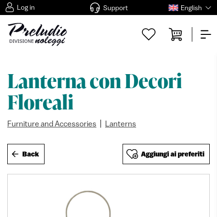
Log in
Support
English
Lanterna con Decori
Floreali
|
Furniture and Accessories
Lanterns
Back
Aggiungi ai preferiti