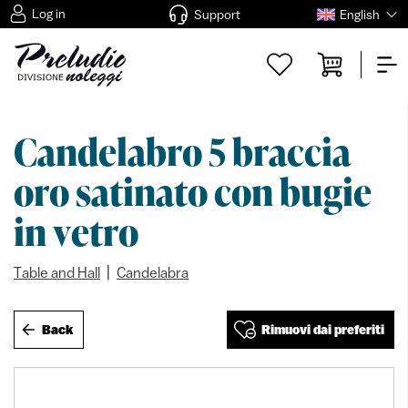
Log in
Support
English
Candelabro 5 braccia
oro satinato con bugie
in vetro
|
Table and Hall
Candelabra
Back
Rimuovi dai preferiti