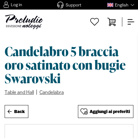
Log in
Support
English
Candelabro 5 braccia
oro satinato con bugie
Swarovski
|
Table and Hall
Candelabra
Back
Aggiungi ai preferiti