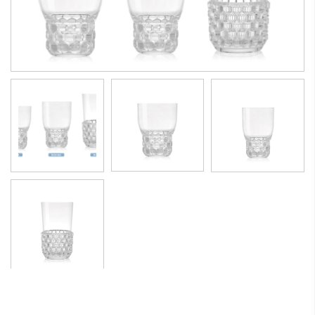
Gélatines Béchers en PMMA