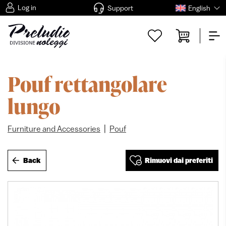
Log in
Support
English
Pouf rettangolare
lungo
|
Furniture and Accessories
Pouf
Back
Rimuovi dai preferiti