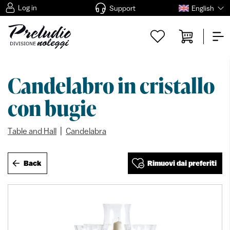
Log in
Support
English
Candelabro in cristallo
con bugie
|
Table and Hall
Candelabra
Back
Rimuovi dai preferiti