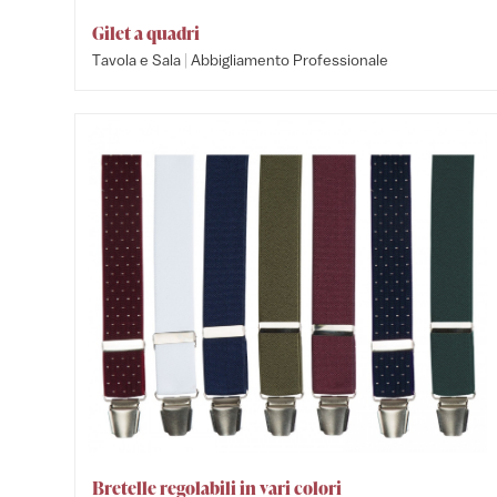
Gilet a quadri
|
Tavola e Sala
Abbigliamento Professionale
Bretelle regolabili in vari colori