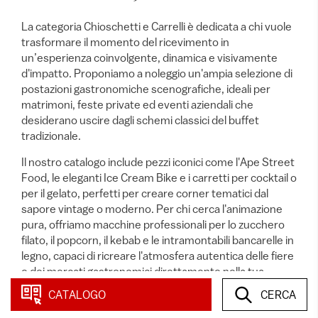
La categoria Chioschetti e Carrelli è dedicata a chi vuole
trasformare il momento del ricevimento in
un’esperienza coinvolgente, dinamica e visivamente
d'impatto. Proponiamo a noleggio un'ampia selezione di
postazioni gastronomiche scenografiche, ideali per
matrimoni, feste private ed eventi aziendali che
desiderano uscire dagli schemi classici del buffet
tradizionale.
Il nostro catalogo include pezzi iconici come l'Ape Street
Food, le eleganti Ice Cream Bike e i carretti per cocktail o
per il gelato, perfetti per creare corner tematici dal
sapore vintage o moderno. Per chi cerca l'animazione
pura, offriamo macchine professionali per lo zucchero
filato, il popcorn, il kebab e le intramontabili bancarelle in
legno, capaci di ricreare l'atmosfera autentica delle fiere
e dei mercati gastronomici direttamente nella tua
location.
CATALOGO
CERCA