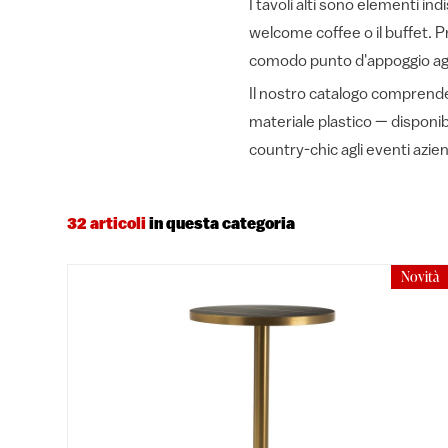
I tavoli alti sono elementi ind
welcome coffee o il buffet. P
comodo punto d'appoggio agli o
Il nostro catalogo comprende m
materiale plastico — disponibi
country-chic agli eventi aziend
32 articoli
in questa categoria
Novità