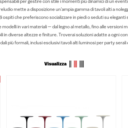
ispensabili per gestire con stile i momenti più dinamici di un evento
reludio mette a disposizione un'ampia gamma di tavoli alti a noleggi
spiti che preferiscono socializzare in piedi o seduti su eleganti s
odelli in vari materiali — dal legno al metallo, fino alle versioni 
li in diverse altezze e finiture. Troverai soluzioni adatte a ogni c
ali più formali, inclusi esclusivi tavoli alti luminosi per party seral
Visualizza