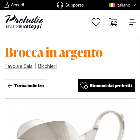
Accedi
Supporto
Italiano
Brocca in argento
|
Tavola e Sala
Bicchieri
Torna indietro
Rimuovi dai preferiti