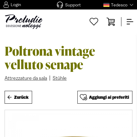
Login
Support
Tedesco
Poltrona vintage
velluto senape
|
Attrezzature da sala
Stühle
Zurück
Aggiungi ai preferiti