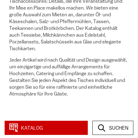
Tischaccessoires: Details, die Ihre Veranstaltung und
Ihr Mise en Place makellos machen. Wir bieten eine
große Auswahl zum Mieten an, darunter Öl- und
Käseschalen, Salz- und Pfeffermühlen, Tassen,
Teekannen und Brotkörbchen. Der Katalog enthält
auch Teesiebe, Milchkännchen aus Edelstahl,
Porzellansets, Salatschüsseln aus Glas und elegante
Tischkarten.
Jeder Artikel wird nach Qualität und Design ausgewählt,
um einzigartige und auffällige Arrangements für
Hochzeiten, Catering und Empfänge zu schaffen.
Gestalten Sie jeden Aspekt des Tisches individuell und
sorgen Sie so für eine raffinierte und einheitliche
Atmosphäre für Ihre Gäste.
43 item
in dieser Kategorie
KATALOG
SUCHEN