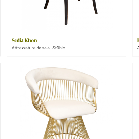
Sedia Khon
|
Attrezzature da sala
Stühle
A