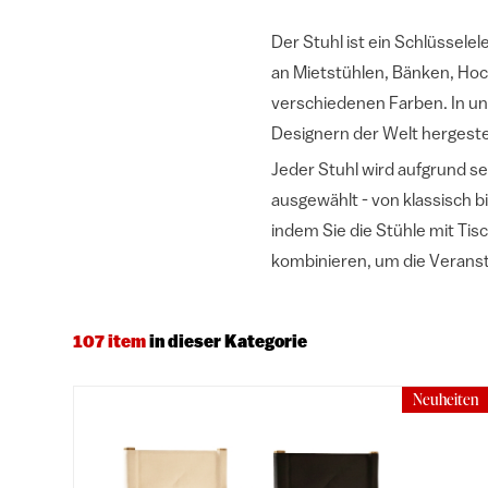
Der Stuhl ist ein Schlüsselel
an Mietstühlen, Bänken, Hock
verschiedenen Farben. In un
Designern der Welt hergeste
Jeder Stuhl wird aufgrund se
ausgewählt - von klassisch b
indem Sie die Stühle mit Ti
kombinieren, um die Veransta
107 item
in dieser Kategorie
Neuheiten