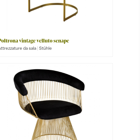
Poltrona vintage velluto senape
|
ttrezzature da sala
Stühle