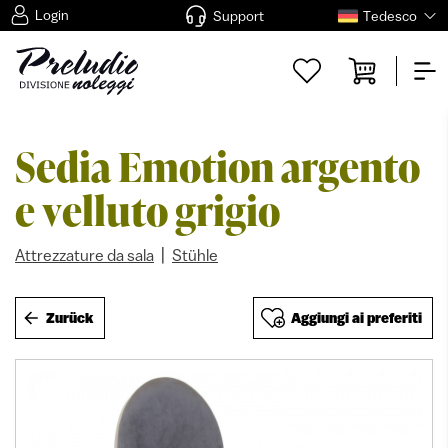
Login
Support
Tedesco
Sedia Emotion argento
e velluto grigio
|
Attrezzature da sala
Stühle
Zurück
Aggiungi ai preferiti