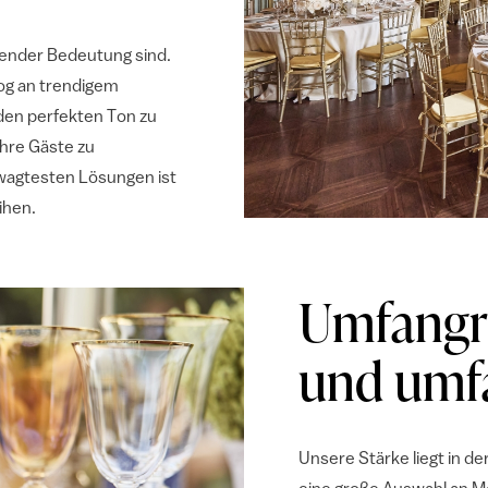
dender Bedeutung sind.
og an trendigem
den perfekten Ton zu
Ihre Gäste zu
ewagtesten Lösungen ist
ihen.
Umfangre
und umfa
Unsere Stärke liegt in de