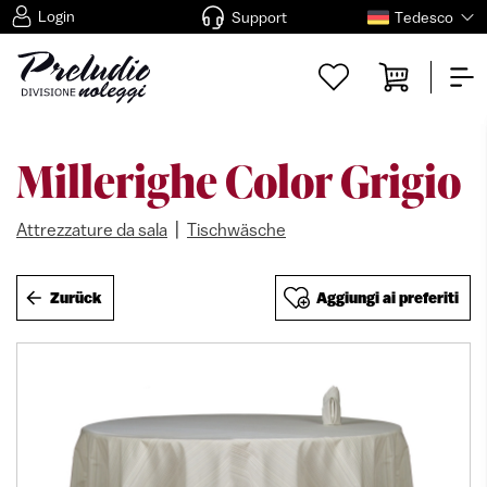
Login
Support
Tedesco
Millerighe Color Grigio
|
Attrezzature da sala
Tischwäsche
Zurück
Aggiungi ai preferiti