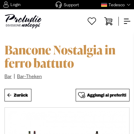
Login
Support
Tedesco
Bancone Nostalgia in
ferro battuto
|
Bar
Bar-Theken
Zurück
Aggiungi ai preferiti