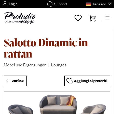
Login
Support
Tedesco
Salotto Dinamic in
rattan
|
Möbel und Ergänzungen
Lounges
Zurück
Aggiungi ai preferiti