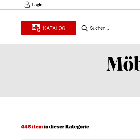
Login
KATALOG
Suchen...
Möb
448 item
in dieser Kategorie