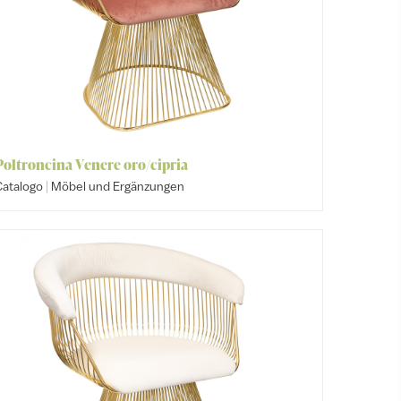
Poltroncina Venere oro/cipria
|
Catalogo
Möbel und Ergänzungen