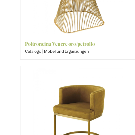
Poltroncina Venere oro/petrolio
|
Catalogo
Möbel und Ergänzungen