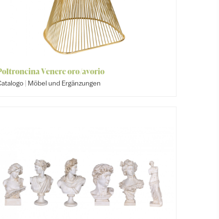
Poltroncina Venere oro/avorio
|
Catalogo
Möbel und Ergänzungen