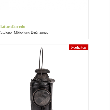
Statue d'arredo
|
Catalogo
Möbel und Ergänzungen
Neuheiten