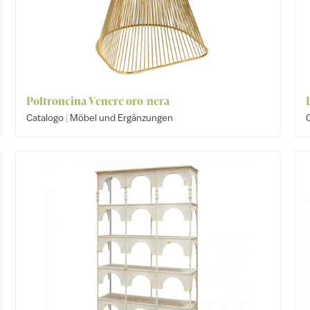
Poltroncina Venere oro/nera
|
Catalogo
Möbel und Ergänzungen