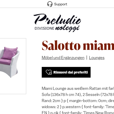
Support
Salotto miami
|
Möbel und Ergänzungen
Lounges
Rimuovi dai preferiti
Miami Lounge aus weißem Rattan mit far
Sofa (136x78 h cm 74), 2 Sesseln (72x78
Rand: 2cm } p { margin-bottom: 0cm; direct
widows: 2 } p.western { font-family: 'Tim
EN } p.cjk { font-family: 'Times New Roman'