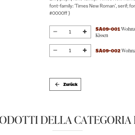
font-family: 'Times New Roman', serif; fon
#0000ff }
Wohnzi
SA09-001
Kissen
Wohnzi
SA09-002
Zurück
RODOTTI DELLA CATEGORIA