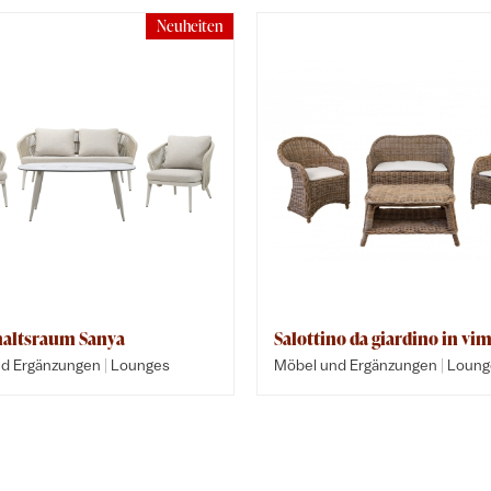
Neuheiten
altsraum Sanya
Salottino da giardino in vim
|
|
d Ergänzungen
Lounges
Möbel und Ergänzungen
Loung