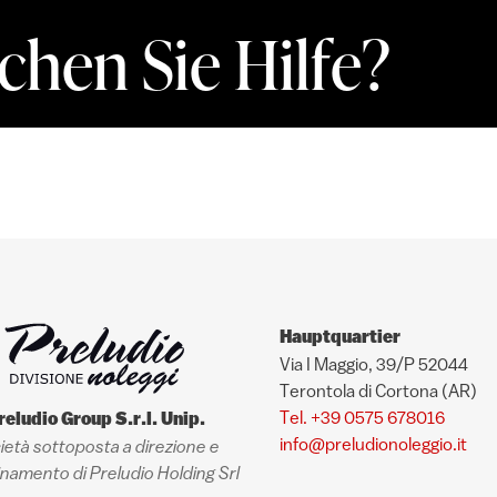
chen Sie Hilfe?
Hauptquartier
Via I Maggio, 39/P 52044
Terontola di Cortona (AR)
Tel. +39 0575 678016
reludio Group S.r.l. Unip.
info@preludionoleggio.it
ietà sottoposta a direzione e
namento di Preludio Holding Srl