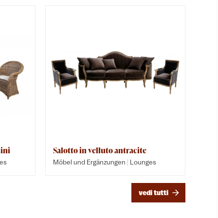
ini
Salotto in velluto antracite
Zen-Lo
|
es
Möbel und Ergänzungen
Lounges
Möbel u
Möbel u
vedi tutti