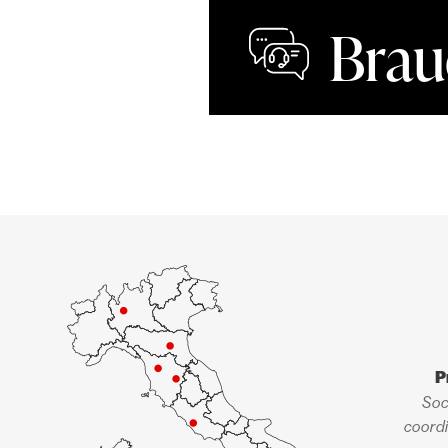
Brau
P
Soc
coordi