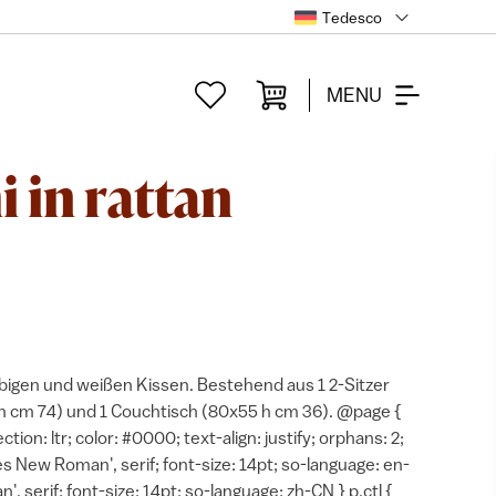
Tedesco
MENU
 in rattan
bigen und weißen Kissen. Bestehend aus 1 2-Sitzer
 h cm 74) und 1 Couchtisch (80x55 h cm 36). @page {
ion: ltr; color: #0000; text-align: justify; orphans: 2;
es New Roman', serif; font-size: 14pt; so-language: en-
, serif; font-size: 14pt; so-language: zh-CN } p.ctl {